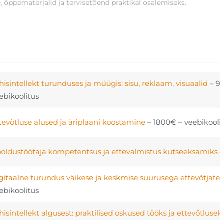
õppematerjalid ja tervisetõend praktikal osalemiseks.
hisintellekt turunduses ja müügis: sisu, reklaam, visuaalid
– 
ebikoolitus
tevõtluse alused ja äriplaani koostamine
– 1800€ – veebikool
oldustöötaja kompetentsus ja ettevalmistus kutseeksamiks
gitaalne turundus väikese ja keskmise suurusega ettevõtjate
ebikoolitus
hisintellekt algusest: praktilised oskused tööks ja ettevõtluse