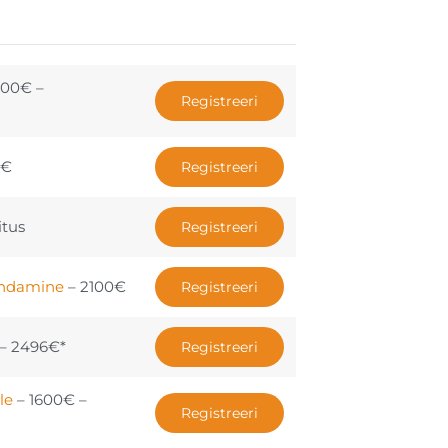
900€ –
Registreeri
0€
Registreeri
itus
Registreeri
nindamine
– 2100€
Registreeri
– 2496€*
Registreeri
le
– 1600€ –
Registreeri