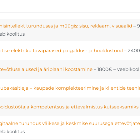
hisintellekt turunduses ja müügis: sisu, reklaam, visuaalid
– 
ebikoolitus
itise elektriku tavapärased paigaldus- ja hooldustööd
– 240
tevõtluse alused ja äriplaani koostamine
– 1800€ – veebikool
ubakäsitleja – kaupade komplekteerimine ja klientide tee
oldustöötaja kompetentsus ja ettevalmistus kutseeksamiks
gitaalne turundus väikese ja keskmise suurusega ettevõtjate
ebikoolitus