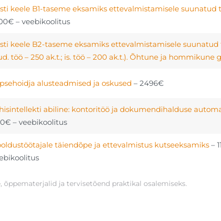
sti keele B1-taseme eksamiks ettevalmistamisele suunatud 
00€ – veebikoolitus
sti keele B2-taseme eksamiks ettevalmistamisele suunatud 
ud. töö – 250 ak.t.; is. töö – 200 ak.t.). Õhtune ja hommikune
psehoidja alusteadmised ja oskused
– 2496€
hisintellekti abiline: kontoritöö ja dokumendihalduse autom
0€ – veebikoolitus
oldustöötajale täiendõpe ja ettevalmistus kutseeksamiks
– 1
ebikoolitus
õppematerjalid ja tervisetõend praktikal osalemiseks.