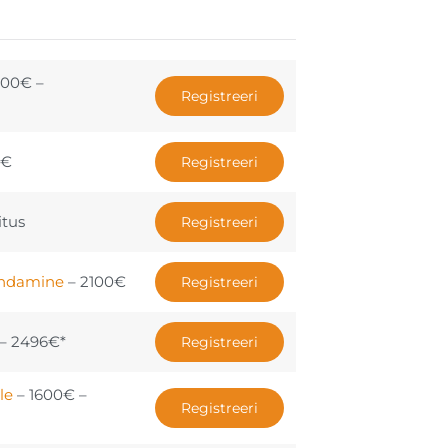
900€ –
Registreeri
0€
Registreeri
itus
Registreeri
nindamine
– 2100€
Registreeri
– 2496€*
Registreeri
le
– 1600€ –
Registreeri