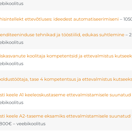
ebikoolitus
hisintellekt ettevõtluses: ideedest automatiseerimiseni
– 105
ienditeeninduse tehnikad ja tööstiilid, edukas suhtlemine
– 
ebikoolitus
iskasvanute koolitaja kompetentsid ja ettevalmistus kutsee
ebikoolitus
oldustöötaja, tase 4 kompetentsus ja ettevalmistus kutsee
sti keele A1 keeleoskustaseme ettevalmistamisele suunatud 
ebikoolitus
sti keele A2-taseme eksamiks ettevalmistamisele suunatud 
1800€ – veebikoolitus