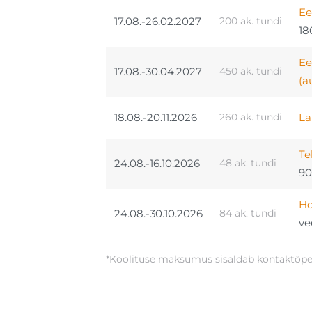
Ee
17.08.-26.02.2027
200 ak. tundi
18
Ee
17.08.-30.04.2027
450 ak. tundi
(a
18.08.-20.11.2026
260 ak. tundi
La
Te
24.08.-16.10.2026
48 ak. tundi
90
Ho
24.08.-30.10.2026
84 ak. tundi
ve
*Koolituse maksumus sisaldab kontaktõpe, 