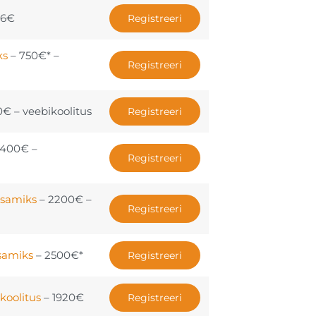
96€
Registreeri
ks
– 750€* –
Registreeri
0€ – veebikoolitus
Registreeri
2400€ –
Registreeri
ksamiks
– 2200€ –
Registreeri
ksamiks
– 2500€*
Registreeri
koolitus
– 1920€
Registreeri