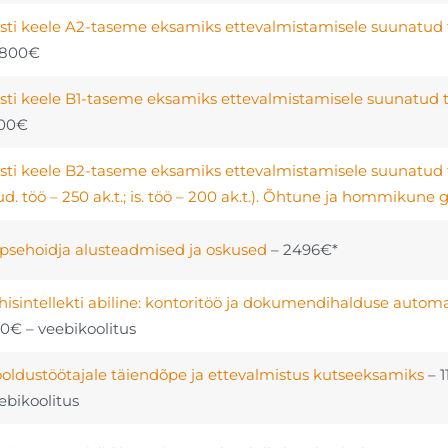
sti keele A2-taseme eksamiks ettevalmistamisele suunatud 
1800€
sti keele B1-taseme eksamiks ettevalmistamisele suunatud 
00€
sti keele B2-taseme eksamiks ettevalmistamisele suunatud 
ud. töö – 250 ak.t.; is. töö – 200 ak.t.). Õhtune ja hommikune
psehoidja alusteadmised ja oskused
– 2496€*
hisintellekti abiline: kontoritöö ja dokumendihalduse autom
0€ – veebikoolitus
oldustöötajale täiendõpe ja ettevalmistus kutseeksamiks
– 1
ebikoolitus