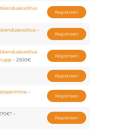
täienduskoolitus
Registreeri
täienduskoolitus
–
Registreeri
täienduskoolitus
Registreeri
 grupp
– 2500€
Registreeri
atiseerimine
–
Registreeri
170€* –
Registreeri