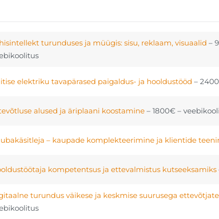
hisintellekt turunduses ja müügis: sisu, reklaam, visuaalid
– 
ebikoolitus
itise elektriku tavapärased paigaldus- ja hooldustööd
– 240
tevõtluse alused ja äriplaani koostamine
– 1800€ – veebikool
ubakäsitleja – kaupade komplekteerimine ja klientide tee
oldustöötaja kompetentsus ja ettevalmistus kutseeksamiks
gitaalne turundus väikese ja keskmise suurusega ettevõtjate
ebikoolitus