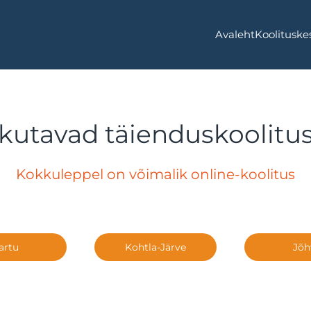
Avaleht
Koolituske
kutavad täienduskoolitu
Kokkuleppel on võimalik online-koolitus
artu
Kohtla-Järve
Jõh