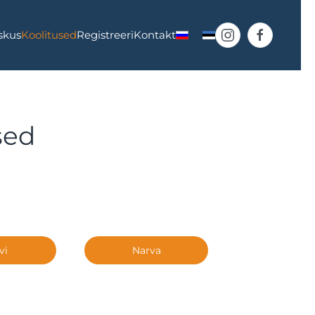
skus
Koolitused
Registreeri
Kontakt
sed
vi
Narva