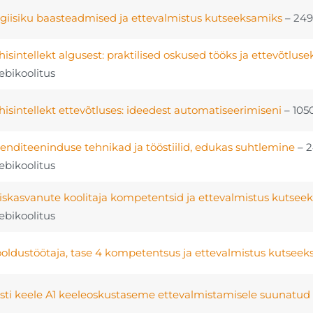
giisiku baasteadmised ja ettevalmistus kutseeksamiks
– 24
hisintellekt algusest: praktilised oskused tööks ja ettevõtluse
ebikoolitus
hisintellekt ettevõtluses: ideedest automatiseerimiseni
– 105
ienditeeninduse tehnikad ja tööstiilid, edukas suhtlemine
– 
ebikoolitus
iskasvanute koolitaja kompetentsid ja ettevalmistus kutsee
ebikoolitus
oldustöötaja, tase 4 kompetentsus ja ettevalmistus kutsee
sti keele A1 keeleoskustaseme ettevalmistamisele suunatud 