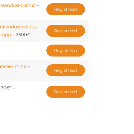
täienduskoolitus
–
Registreeri
täienduskoolitus
Registreeri
 grupp
– 2500€
Registreeri
atiseerimine
–
Registreeri
170€* –
Registreeri