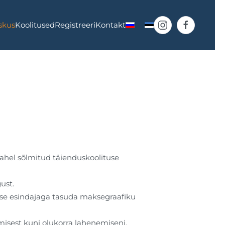
skus
Koolitused
Registreeri
Kontakt
vahel sõlmitud täienduskoolituse
ust.
use esindajaga tasuda maksegraafiku
isest kuni olukorra lahenemiseni.