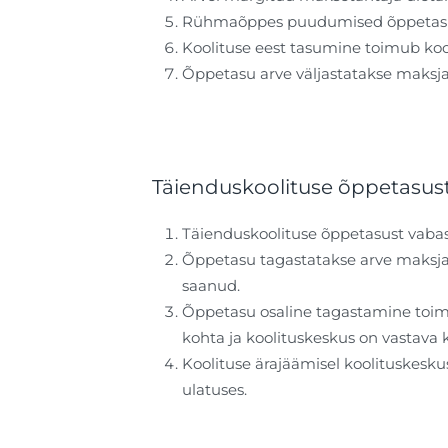
Rühmaõppes puudumised õppetasu
Koolituse eest tasumine toimub kool
Õppetasu arve väljastatakse maksjal
Täienduskoolituse õppetasus
Täienduskoolituse õppetasust vabas
Õppetasu tagastatakse arve maksja ta
saanud.
Õppetasu osaline tagastamine toimub
kohta ja koolituskeskus on vastava 
Koolituse ärajäämisel koolituskesk
ulatuses.