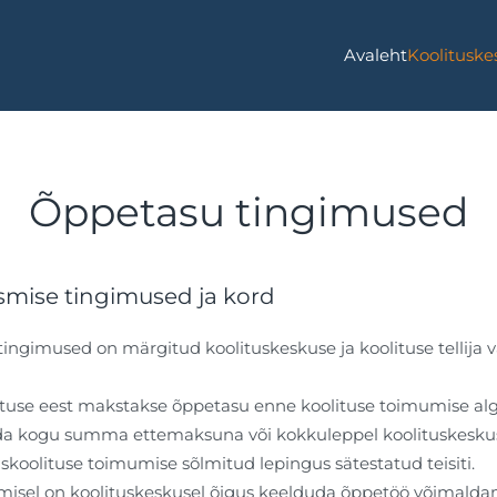
Avaleht
Koolituske
Õppetasu tingimused
smise tingimused ja kord
ingimused on märgitud koolituskeskuse ja koolituse tellija 
olituse eest makstakse õppetasu enne koolituse toimumise alg
asuda kogu summa ettemaksuna või kokkuleppel koolituskesk
skoolituse toimumise sõlmitud lepingus sätestatud teisiti.
isel on koolituskeskusel õigus keelduda õppetöö võimaldam