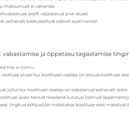
 maksumust ei vähenda.
ituskeskuse poolt väljastatud arve alusel.
e eelnevalt kokkulepitud sobival saatmisviisil.
t vabastamise ja õppetasu tagastamise tingi
tamist ei toimu.
otluse alusel kui koolitusel osaleja on teinud koolituse ees
 juhul kui koolitusel osaleja on edastanud eelnevalt teate 
koolituse jaoks teinud reaalseid kulutusi (ostnud õppematerja
usest tingitud põhjus(t)el makstakse koolituse eest makstu