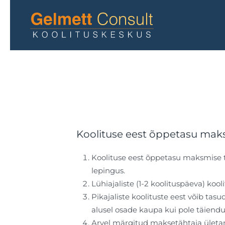
Skip to main content
Koolituse eest õppetasu mak
Koolituse eest õppetasu maksmise t
lepingus.
Lühiajaliste (1-2 koolituspäeva) ko
Pikajaliste koolituste eest võib t
alusel osade kaupa kui pole täiendu
Arvel märgitud maksetähtaja ületam