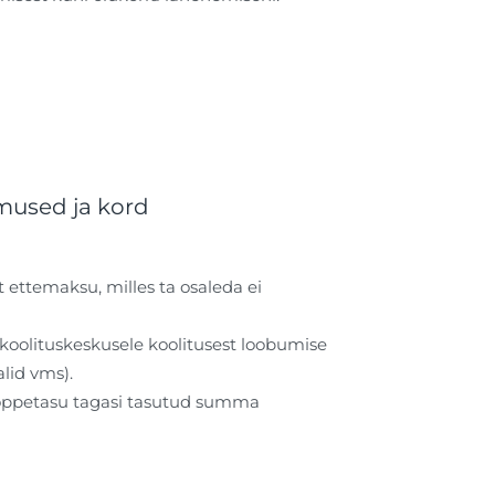
mused ja kord
t ettemaksu, milles ta osaleda ei
koolituskeskusele koolitusest loobumise
lid vms).
d õppetasu tagasi tasutud summa