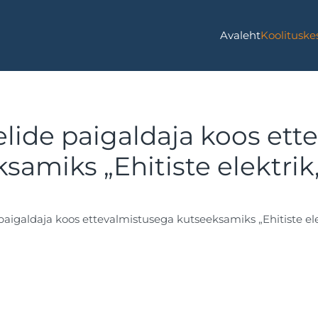
Avaleht
Koolituske
lide paigaldaja koos ett
samiks „Ehitiste elektrik,
igaldaja koos ettevalmistusega kutseeksamiks „Ehitiste elek