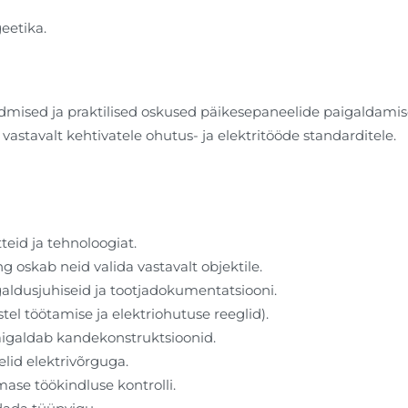
eetika.
admised ja praktilised oskused päikesepaneelide paigaldamis
 vastavalt kehtivatele ohutus- ja elektritööde standarditele.
eid ja tehnoloogiat.
oskab neid valida vastavalt objektile.
aldusjuhiseid ja tootjadokumentatsiooni.
el töötamise ja elektriohutuse reeglid).
aigaldab kandekonstruktsioonid.
lid elektrivõrguga.
mase töökindluse kontrolli.