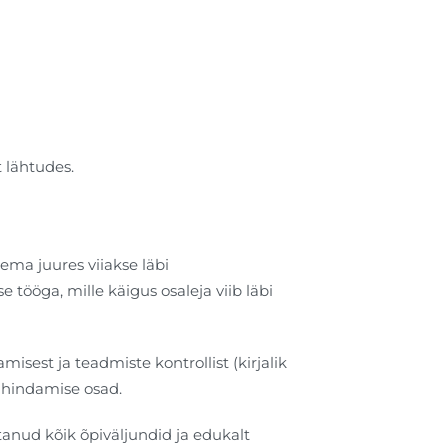
 lähtudes.
ema juures viiakse läbi
e tööga, mille käigus osaleja viib läbi
sest ja teadmiste kontrollist (kirjalik
d hindamise osad.
tanud kõik õpiväljundid ja edukalt