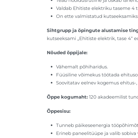
Teab hooldusrutiine ja oskab lahen
Valdab Ehitiste elektriku taseme 4
On ette valmistatud kutseeksamiks 
Sihtgrupp ja õpingute alustamise ti
kutseeksami „Ehitiste elektrik, tase 4“ 
Nõuded õppijale:
Vähemalt põhiharidus.
Füüsiline võimekus töötada ehitusob
Soovitatav eelnev kogemus ehitus-, e
Õppe kogumaht:
120 akadeemilist tundi 
Õppesisu:
Tunneb päikeseenergia tööpõhimõtt
Erineb paneelitüüpe ja valib sobiva 