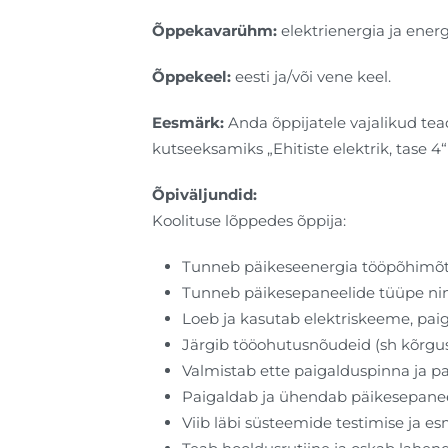
Õppekavarühm:
elektrienergia ja energ
Õppekeel:
eesti ja/või vene keel.
Eesmärk:
Anda õppijatele vajalikud te
kutseeksamiks „Ehitiste elektrik, tase 4“
Õpiväljundid:
Koolituse lõppedes õppija:
Tunneb päikeseenergia tööpõhimõtt
Tunneb päikesepaneelide tüüpe ning 
Loeb ja kasutab elektriskeeme, paig
Järgib tööohutusnõudeid (sh kõrgust
Valmistab ette paigalduspinna ja p
Paigaldab ja ühendab päikesepanee
Viib läbi süsteemide testimise ja es