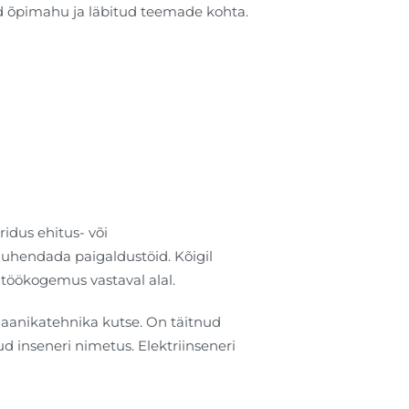
nd õpimahu ja läbitud teemade kohta.
ridus ehitus- või
juhendada paigaldustöid. Kõigil
töökogemus vastaval alal.
haanikatehnika kutse. On täitnud
d inseneri nimetus. Elektriinseneri