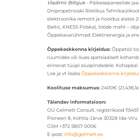
Vladimir Biltsjuk
- Päikesepaneelide jaa
Dnipropetrovski Riiklikus Tehnikaüli
elektroonika remont ja hooldus alates 
Baltic, KNESS Polska), tööde maht – obj
Õppekavarühmad: Elektrienergia ja ener
Õppekeskkonna kirjeldus:
Õppetöö toi
ruumides või õues spetsiaalselt kohanda
erinevat tüüpi aluspindadele. Kohapeal o
Loe ja vt lisaks
Õppekeskkonna kirjeldu
Koolituse maksumus:
2400€ (21,43€/ak
Täiendav informatsioon:
OÜ Gelmett Consult, registrikood 115451
Pioneeri 8, Kohtla-Järve 30328 Ida-Vi
GSM +372 5807 0006
E-post:
info@gelmett.ee