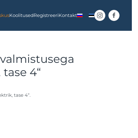
skus
Koolitused
Registreeri
Kontakt
evalmistusega
 tase 4“
trik, tase 4“.