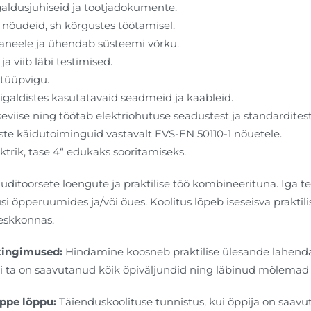
galdusjuhiseid ja tootjadokumente.
 nõudeid, sh kõrgustes töötamisel.
aneele ja ühendab süsteemi võrku.
a viib läbi testimised.
 tüüpvigu.
igaldistes kasutatavaid seadmeid ja kaableid.
iise ning töötab elektriohutuse seadustest ja standarditest
ste käidutoiminguid vastavalt EVS-EN 50110-1 nõuetele.
ktrik, tase 4“ edukaks sooritamiseks.
itoorsete loengute ja praktilise töö kombineerituna. Iga te
i õpperuumides ja/või õues. Koolitus lõpeb iseseisva praktilis
keskkonnas.
tingimused:
Hindamine koosneb praktilise ülesande lahendami
 kui ta on saavutanud kõik õpiväljundid ning läbinud mõlema
ppe lõppu:
Täienduskoolituse tunnistus, kui õppija on saavu