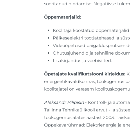
sooritanud hindamise. Negatiivse tulem
Õppematerjalid:
Koolitaja koostatud õppematerjalid 
Päikeseelektri tootjatehased ja süst
Videoõpetused paigaldusprotsesside
Ohutusjuhendid ja tehniline dokum
Lisakirjandus ja veebiviited.
Õpetajate kvalifikatsiooni kirjeldus:
Ko
energeetikavaldkonnas, töökogemus päik
koolitajatel on varasem koolituskogemu
Aleksandr Pilipišin
- Kontroll- ja autom
Tallinna Tehnikaülikooli arvuti- ja süs
töökogemus alates aastast 2003. Täisk
Õppekavarühmad: Elektrienergia ja ener