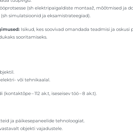
dada tüüpvigu.
 tööprotsesse (sh elektripaigaldiste montaaž, mõõtmised ja 
(sh simulatsioonid ja eksamistrateegiad).
ngimused:
Isikud, kes soovivad omandada teadmisi ja oskusi 
edukaks sooritamiseks.
jektil.
lektri- või tehnikaalal.
(kontaktõpe – 112 ak.t, iseseisev töö – 8 ak.t).
eid ja päikesepaneelide tehnoloogiat.
vastavalt objekti vajadustele.