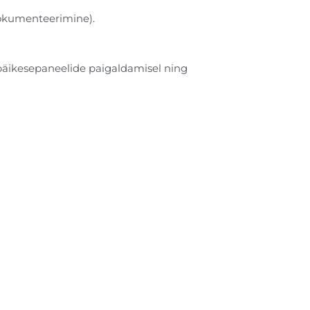
dokumenteerimine).
päikesepaneelide paigaldamisel ning