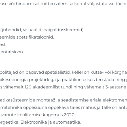
use või hindamisel mitteosalemise korral väljastatakse tõe
(juhendid, visuaalid, paigaldusskeemid).
eemide spetsifikatsioonid.
st.
entatsioon.
olitajad on pädevad spetsialistid, kellel on kutse- või kõrgha
eseenergia projektidega ja praktiline oskus teostada ning 
s vähemalt 120 akadeemilist tundi ning vähemalt 3-aastane 
aatikasüsteemide montaaž ja seadistamise eriala elektrome
teemitehnika õppesuuna õppekava täies mahus ja talle on antu
asvanute koolitamise kogemus 2020.
geetika. Elektroonika ja automaatika.