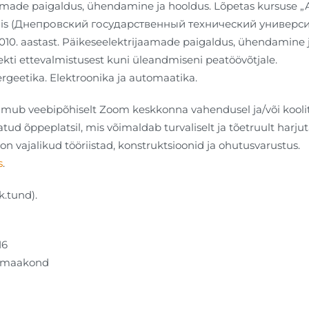
made paigaldus, ühendamine ja hooldus. Lõpetas kursuse „Ar
koolis (Днепровский государственный технический универси
2010. aastast. Päikeseelektrijaamade paigaldus, ühendamine 
ekti ettevalmistusest kuni üleandmiseni peatöövõtjale.
geetika. Elektroonika ja automaatika.
mub veebipõhiselt Zoom keskkonna vahendusel ja/või kooli
tud õppeplatsil, mis võimaldab turvaliselt ja tõetruult harj
n vajalikud tööriistad, konstruktsioonid ja ohutusvarustus.
s
.
.tund).
16
ru maakond