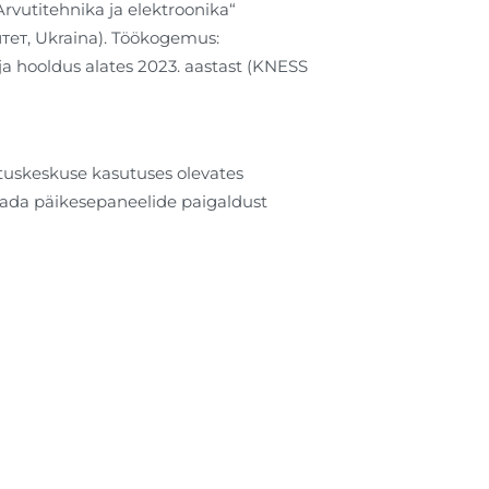
vutitehnika ja elektroonika“
тет, Ukraina). Töökogemus:
ja hooldus alates 2023. aastast (KNESS
tuskeskuse kasutuses olevates
utada päikesepaneelide paigaldust