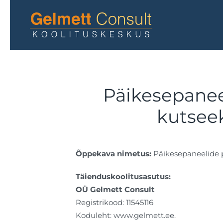
Skip to main content
Päikesepanee
kutseek
Õppekava nimetus:
Päikesepaneelide pa
Täienduskoolitusasutus:
OÜ Gelmett Consult
Registrikood: 11545116
Koduleht: www.gelmett.ee.