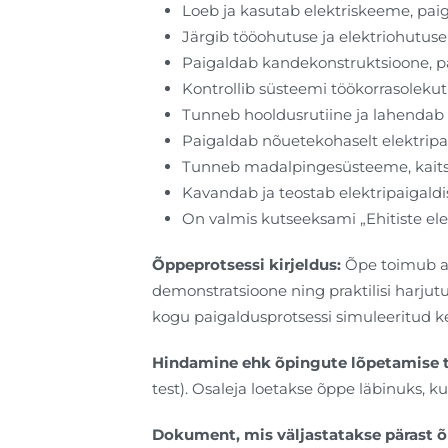
Loeb ja kasutab elektriskeeme, pai
Järgib tööohutuse ja elektriohutuse
Paigaldab kandekonstruktsioone, p
Kontrollib süsteemi töökorrasolekut j
Tunneb hooldusrutiine ja lahendab
Paigaldab nõuetekohaselt elektripa
Tunneb madalpingesüsteeme, kaitsev
Kavandab ja teostab elektripaigaldi
On valmis kutseeksami „Ehitiste ele
Õppeprotsessi kirjeldus:
Õpe toimub aud
demonstratsioone ning praktilisi harjutus
kogu paigaldusprotsessi simuleeritud 
Hindamine ehk õpingute lõpetamise 
test). Osaleja loetakse õppe läbinuks,
Dokument, mis väljastatakse pärast õ